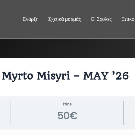
Εναρξη
Σχετικά με εμάς
Οι Σχολες
Επικο
Myrto Misyri – MAY ’26
Price
50€