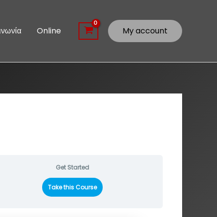
ινωνία
Online
My account
Get Started
Take this Course