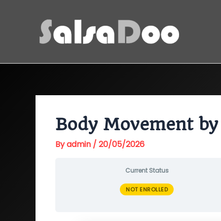
Skip
to
content
Body Movement by 
By
admin
/
20/05/2026
Current Status
NOT ENROLLED